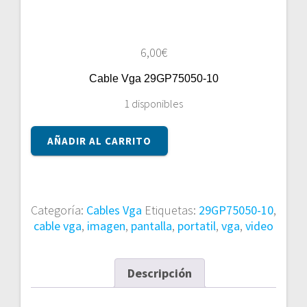
6,00
€
Cable Vga 29GP75050-10
1 disponibles
Cable
AÑADIR AL CARRITO
Vga
29GP75050-
10
cantidad
Categoría:
Cables Vga
Etiquetas:
29GP75050-10
,
cable vga
,
imagen
,
pantalla
,
portatil
,
vga
,
video
Descripción