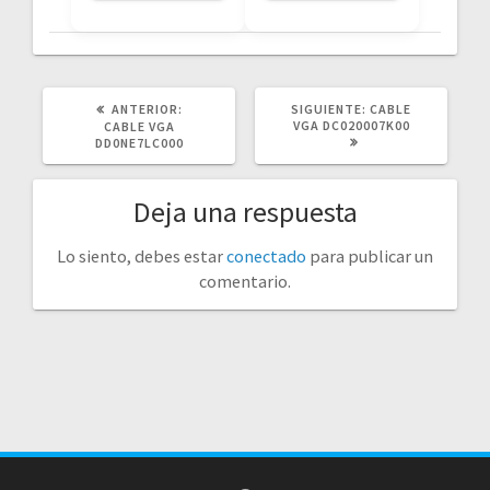
POST
SIGUIENTE
ANTERIOR:
SIGUIENTE:
CABLE
ANTERIOR:
POST:
VGA DC020007K00
CABLE VGA
DD0NE7LC000
Deja una respuesta
Lo siento, debes estar
conectado
para publicar un
comentario.