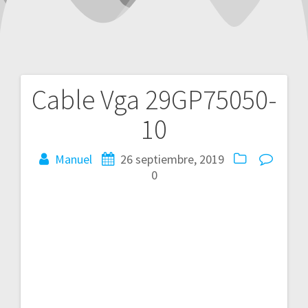
Cable Vga 29GP75050-
Navegación
10
de
entradas
Manuel
26 septiembre, 2019
0