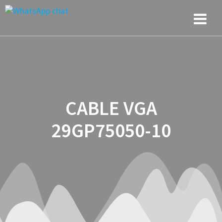
Saltar
Saltar
Saltar
al
a
al
contenido
la
contenido
navegación
CABLE VGA
29GP75050-10