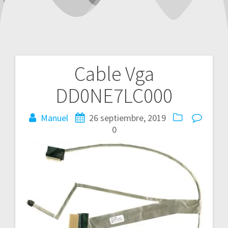
Cable Vga
Navegación
DD0NE7LC000
de
entradas
Manuel
26 septiembre, 2019
0