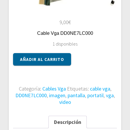
9,00
€
Cable Vga DD0NE7LC000
1 disponibles
Cable
AÑADIR AL CARRITO
Vga
DD0NE7LC000
cantidad
Categoría:
Cables Vga
Etiquetas:
cable vga
,
DD0NE7LC000
,
imagen
,
pantalla
,
portatil
,
vga
,
video
Descripción