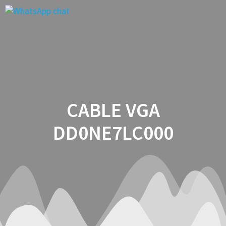
Saltar
al
contenido
CABLE VGA
DD0NE7LC000