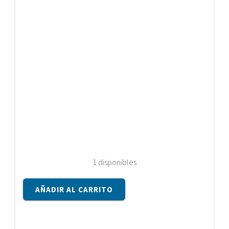
1 disponibles
Placa
AÑADIR AL CARRITO
base
Sony
MBX-