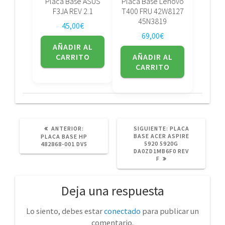
Placa Base ASUS
Placa Base Lenovo
F3JA REV 2.1
T400 FRU 42W8127
45N3819
45,00
€
69,00
€
AÑADIR AL
CARRITO
AÑADIR AL
CARRITO
POST
SIGUIENTE
ANTERIOR:
SIGUIENTE:
PLACA
ANTERIOR:
POST:
BASE ACER ASPIRE
PLACA BASE HP
5920 5920G
482868-001 DV5
DA0ZD1MB6F0 REV
F
Deja una respuesta
Lo siento, debes estar
conectado
para publicar un
comentario.