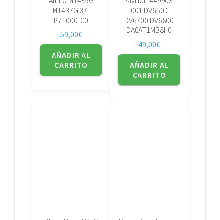
Amilo M1439G
Pavilion 449903-
M1437G 37-
001 DV6500
P71000-C0
DV6700 DV6800
DA0AT1MB8H0
59,00
€
49,00
€
AÑADIR AL
CARRITO
AÑADIR AL
CARRITO