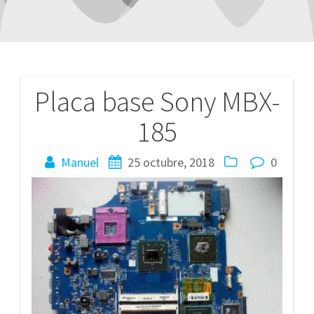
Placa base Sony MBX-
Navegación
185
de
entradas
Manuel
25 octubre, 2018
0