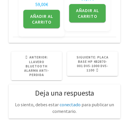
59,00
€
AÑADIR AL
AÑADIR AL
CARRITO
CARRITO
POST
SIGUIENTE
ANTERIOR:
SIGUIENTE:
PLACA
ANTERIOR:
POST:
BASE HP 482870-
LLAVERO
001 DV5-1000 DV5-
BLUETOOTH
1100
ALARMA ANTI-
PERDIDA
Deja una respuesta
Lo siento, debes estar
conectado
para publicar un
comentario.