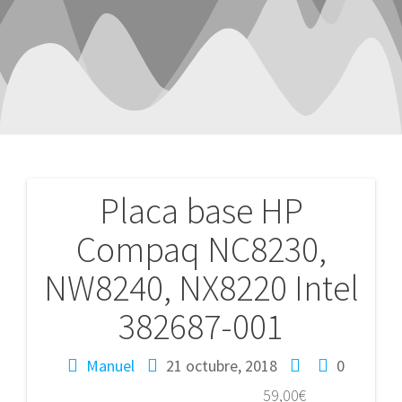
Placa base HP
Navegación
Compaq NC8230,
de
NW8240, NX8220 Intel
entradas
382687-001
Manuel
21 octubre, 2018
0
59,00
€