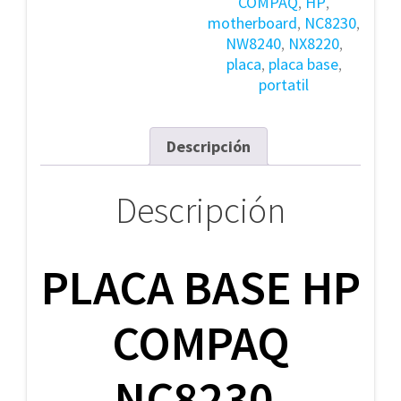
COMPAQ
,
HP
,
382687-
motherboard
,
NC8230
,
001
NW8240
,
NX8220
,
cantidad
placa
,
placa base
,
portatil
Descripción
Descripción
PLACA BASE HP
COMPAQ
NC8230,