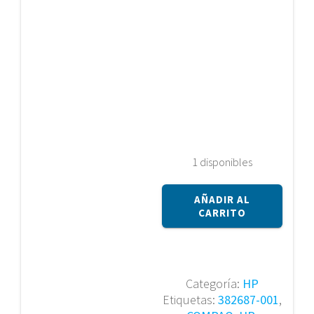
1 disponibles
Placa
AÑADIR AL
base
CARRITO
HP
Compaq
NC8230,
NW8240,
Categoría:
HP
NX8220
Etiquetas:
382687-001
,
Intel