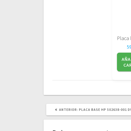
5
AÑA
CA
POST
ANTERIOR:
PLACA BASE HP 502638-001 D
ANTERIOR: