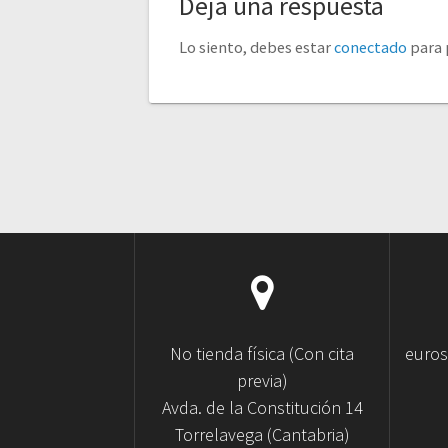
Deja una respuesta
Lo siento, debes estar
conectado
para 
No tienda física (Con cita
euro
previa)
Avda. de la Constitución 14
Torrelavega (Cantabria)