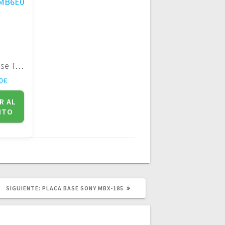
Placa Base Toshiba Satellite A300 serie DABL5SMB6E0
0
€
R AL
ITO
SIGUIENTE
SIGUIENTE:
PLACA BASE SONY MBX-185
POST: