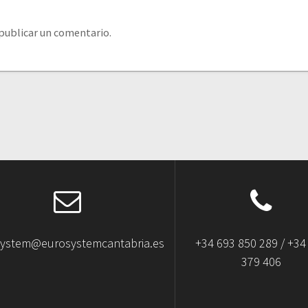
publicar un comentario.
system@eurosystemcantabria.es
+34 693 850 289 / +34
379 406