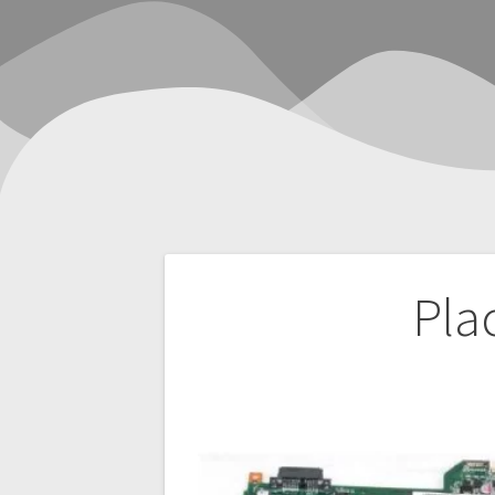
Navegación
Pla
de
entradas