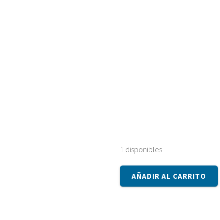
1 disponibles
Placa
AÑADIR AL CARRITO
base
HP
482868-
001