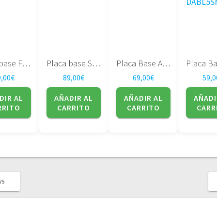
Placa base Fujitsu Amilo M1439G M1437G 37-P71000-C0
Placa base Sony MBX-185
Placa Base ASUS U56E
9,00
€
89,00
€
69,00
€
59,0
DIR AL
AÑADIR AL
AÑADIR AL
AÑADI
RRITO
CARRITO
CARRITO
CARR
V5