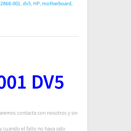
82868-001
,
dv5
,
HP
,
motherboard
,
001 DV5
viaremos contacta con nosotros y sin
 y cuando el fallo no haya sido