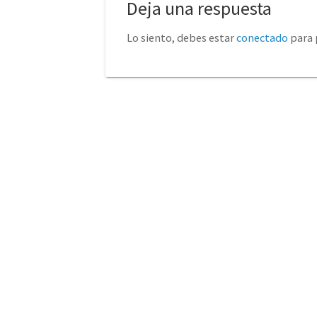
Deja una respuesta
Lo siento, debes estar
conectado
para 
No tienda física (Con cita
euro
previa)
Avda. de la Constitución 14
Torrelavega (Cantabria)