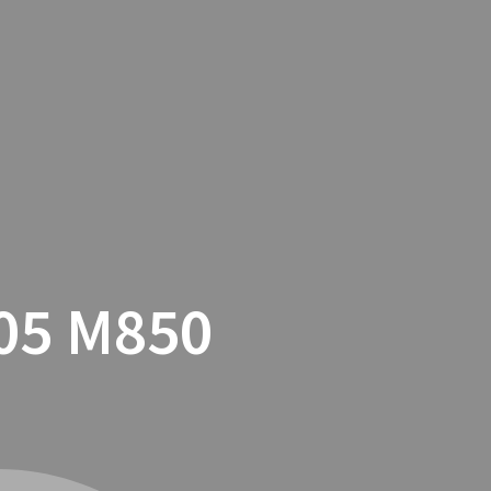
TACTO
COOKIES
TIENDA ONLINE
05 M850