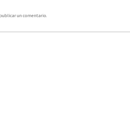
publicar un comentario.
system@eurosystemcantabria.es
+34 693 850 289 / +34
379 406