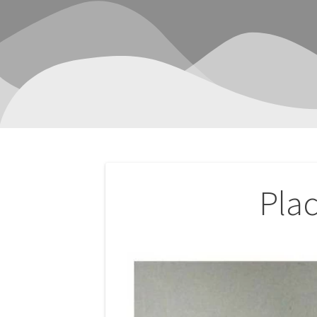
Navegación
Pla
de
entradas