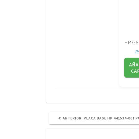
7
AÑA
CA
POST
ANTERIOR:
PLACA BASE HP 441534-001 P
ANTERIOR: