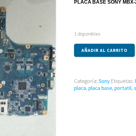
PLACA BASE SONY MBX-2
1 disponibles
Placa
AÑADIR AL CARRITO
base
Sony
MBX-
205
Categoría:
Sony
Etiquetas:
M850
placa
,
placa base
,
portatil
,
cantidad