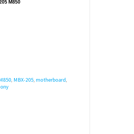
05 M850
M850
,
MBX-205
,
motherboard
,
sony