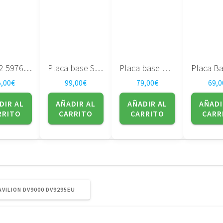
HP G62 597674-001
Placa base Sony MBX-176 1P-0074500-8020 Vaio VGN-AR71MR
Placa base HP TX1000 TX2000 463649-001
5,00
€
99,00
€
79,00
€
69,0
DIR AL
AÑADIR AL
AÑADIR AL
AÑADI
RRITO
CARRITO
CARRITO
CARR
AVILION DV9000 DV9295EU