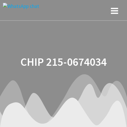
Saltar
al
contenido
CHIP 215-0674034