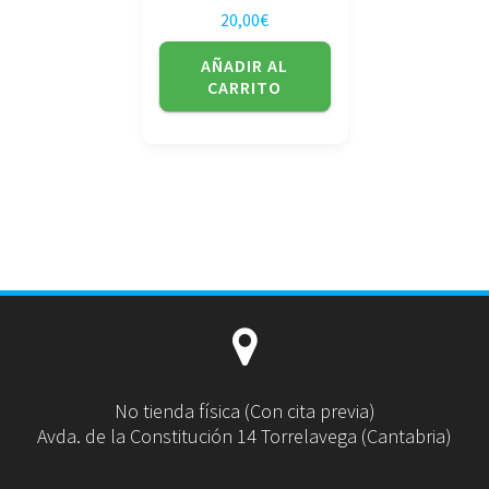
20,00
€
AÑADIR AL
CARRITO
No tienda física (Con cita previa)
Avda. de la Constitución 14 Torrelavega (Cantabria)