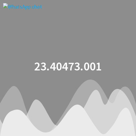
Saltar
al
contenido
23.40473.001