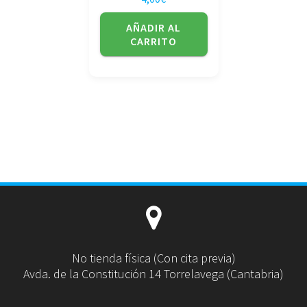
AÑADIR AL
CARRITO
No tienda física (Con cita previa)
Avda. de la Constitución 14 Torrelavega (Cantabria)