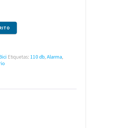
RITO
ici
Etiquetas:
110 db
,
Alarma
,
rio