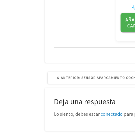
4
AÑA
CA
POST
ANTERIOR:
SENSOR APARCAMIENTO COCH
ANTERIOR:
Deja una respuesta
Lo siento, debes estar
conectado
para 