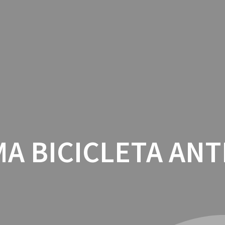
INICIO
CON
A BICICLETA AN