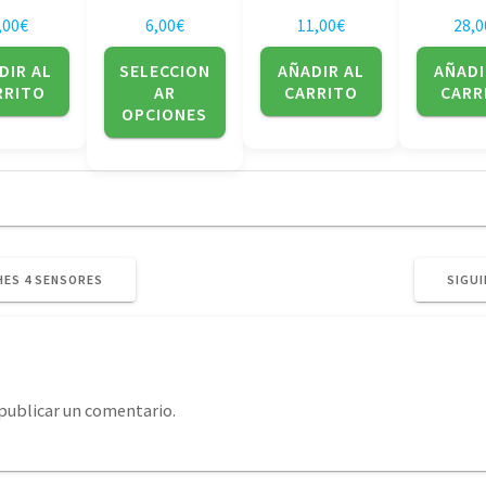
en
,00
€
6,00
€
11,00
€
28,0
la
página
DIR AL
SELECCION
AÑADIR AL
AÑADI
de
RRITO
AR
CARRITO
CARR
producto
OPCIONES
ES 4 SENSORES
SIGUI
publicar un comentario.