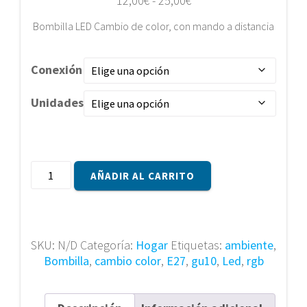
12,00
€
-
25,00
€
de
Bombilla LED Cambio de color, con mando a distancia
precios:
desde
12,00€
Conexión
hasta
25,00€
Unidades
Bombilla
AÑADIR AL CARRITO
Led
con
16
colores
SKU:
N/D
Categoría:
Hogar
Etiquetas:
ambiente
,
RGB,
Bombilla
,
cambio color
,
E27
,
gu10
,
Led
,
rgb
con
mando
a