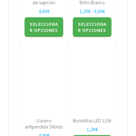
la
la
de sujeción
Brillo Blanco
página
página
Rango de precio
4,00
€
1,20
€
-
9,00
€
de
de
producto
producto
SELECCIONA
SELECCIONA
R OPCIONES
R OPCIONES
Este
Este
producto
producto
tiene
tiene
múltiples
múltiples
variantes.
variantes.
Las
Las
opciones
opciones
se
se
pueden
pueden
elegir
elegir
Llavero
Bombillas LED 1156
en
en
antiperdida Silbido
1,20
€
la
la
4,00
€