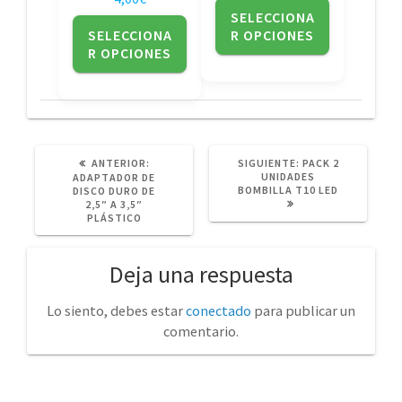
página
página
SELECCIONA
de
de
SELECCIONA
R OPCIONES
producto
producto
R OPCIONES
POST
SIGUIENTE
ANTERIOR:
SIGUIENTE:
PACK 2
ANTERIOR:
POST:
UNIDADES
ADAPTADOR DE
BOMBILLA T10 LED
DISCO DURO DE
2,5″ A 3,5″
PLÁSTICO
Deja una respuesta
Lo siento, debes estar
conectado
para publicar un
comentario.