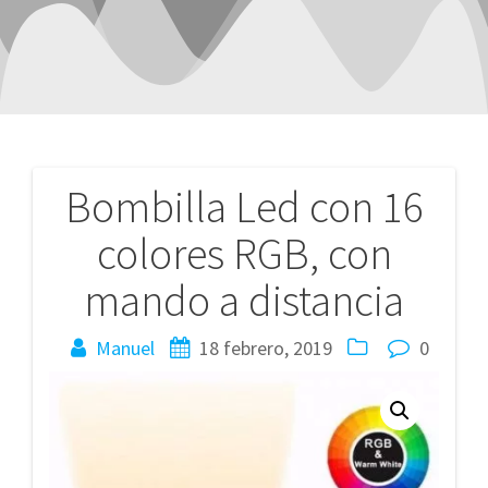
Bombilla Led con 16
Navegación
colores RGB, con
de
mando a distancia
entradas
Manuel
18 febrero, 2019
0