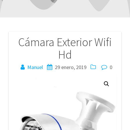
Cámara Exterior Wifi
Navegación
Hd
de
entradas
Manuel
29 enero, 2019
0