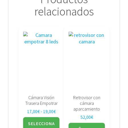
relacionados
Este
producto
tiene
múltiples
variantes.
Las
opciones
se
pueden
elegir
Cámara Visión
Retrovisor con
en
Trasera Empotrar
cámara
la
aparcamiento
Rango de precios: desde 17,00€ hasta
17,00
€
-
19,00
€
página
52,00
€
de
SELECCIONA
producto