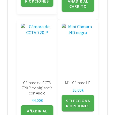
R OPCIONES
AÑADIR AL
CARRITO
Este
producto
tiene
múltiples
variantes.
Las
opciones
se
pueden
elegir
Cámara de CCTV
Mini Cámara HD
en
720 P de vigilancia
16,00
€
la
con Audio
página
44,00
€
SELECCIONA
de
R OPCIONES
producto
AÑADIR AL