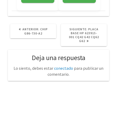
POST
SIGUIENTE
ANTERIOR:
CHIP
SIGUIENTE:
PLACA
ANTERIOR:
POST:
BASE HP 623915-
G86-730-A2
001 CQ42 G42 CQ62
G62
Deja una respuesta
Lo siento, debes estar
conectado
para publicar un
comentario.