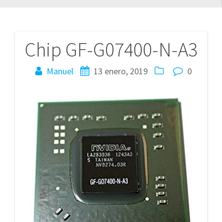
Chip GF-G07400-N-A3
Navegación
de
Manuel
13 enero, 2019
0
entradas