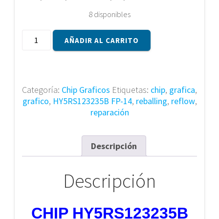
8 disponibles
CHIP
AÑADIR AL CARRITO
HY5RS123235B
FP-
14
cantidad
Categoría:
Chip Graficos
Etiquetas:
chip
,
grafica
,
grafico
,
HY5RS123235B FP-14
,
reballing
,
reflow
,
reparación
Descripción
Descripción
CHIP HY5RS123235B