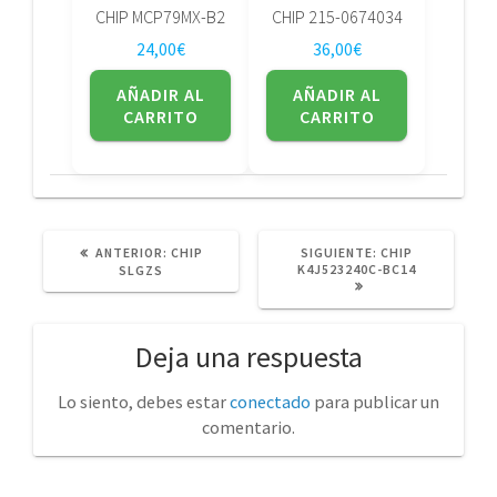
CHIP MCP79MX-B2
CHIP 215-0674034
24,00
€
36,00
€
AÑADIR AL
AÑADIR AL
CARRITO
CARRITO
POST
SIGUIENTE
ANTERIOR:
CHIP
SIGUIENTE:
CHIP
ANTERIOR:
POST:
K4J523240C-BC14
SLGZS
Deja una respuesta
Lo siento, debes estar
conectado
para publicar un
comentario.