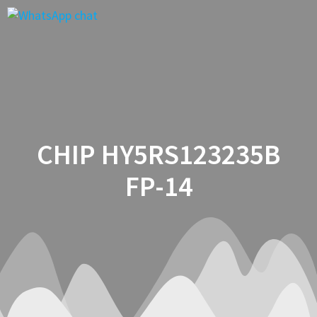
Saltar
al
contenido
CHIP HY5RS123235B
FP-14