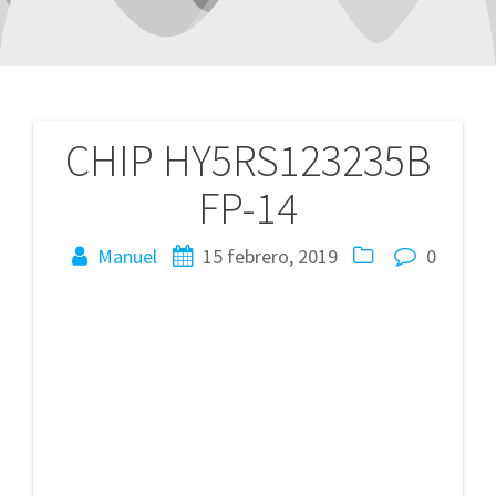
CHIP HY5RS123235B
Navegación
FP-14
de
entradas
Manuel
15 febrero, 2019
0