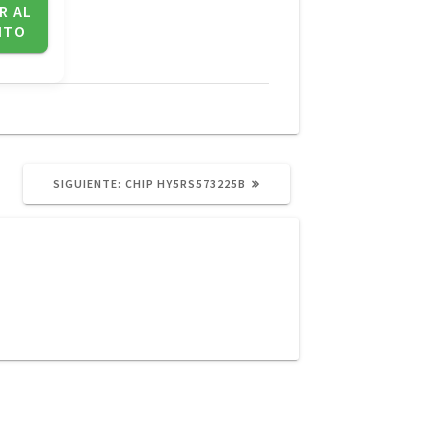
R AL
ITO
SIGUIENTE
SIGUIENTE:
CHIP HY5RS573225B
POST: