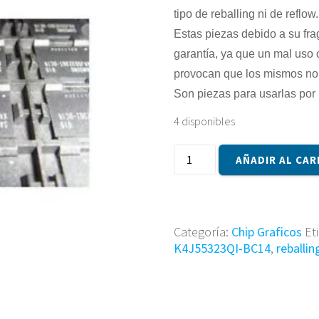
tipo de reballing ni de reflow.
Estas piezas debido a su fra
garantía, ya que un mal uso 
provocan que los mismos no
Son piezas para usarlas por 
4 disponibles
CHIP
AÑADIR AL CAR
K4J55323QI-
BC14
cantidad
Categoría:
Chip Graficos
Et
K4J55323QI-BC14
,
reballin