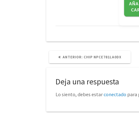
AÑA
CA
POST
ANTERIOR:
CHIP NPCE781LA0DX
ANTERIOR:
Deja una respuesta
Lo siento, debes estar
conectado
para 