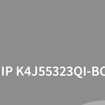
INICIO
CON
IP K4J55323QI-B