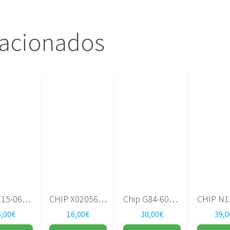
lacionados
CHIP 215-0674034
CHIP X02056-010
Chip G84-601-A2
6,00
€
16,00
€
30,00
€
39,0