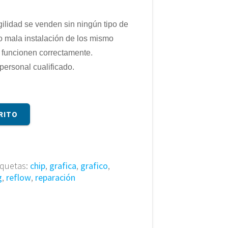
gilidad se venden sin ningún tipo de
o mala instalación de los mismo
 funcionen correctamente.
personal cualificado.
RITO
iquetas:
chip
,
grafica
,
grafico
,
g
,
reflow
,
reparación