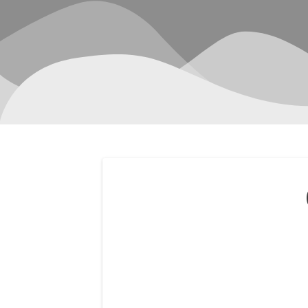
Navegación
de
entradas