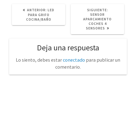
POST
SIGUIENTE
ANTERIOR:
LED
SIGUIENTE:
ANTERIOR:
POST:
SENSOR
PARA GRIFO
APARCAMIENTO
COCINA/BAÑO
COCHES 4
SENSORES
Deja una respuesta
Lo siento, debes estar
conectado
para publicar un
comentario.