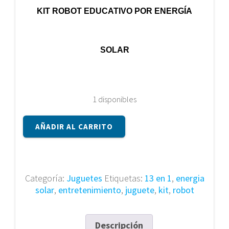
KIT ROBOT EDUCATIVO POR ENERGÍA
SOLAR
1 disponibles
Kit
AÑADIR AL CARRITO
Robot
Educativo
por
Energía
Categoría:
Juguetes
Etiquetas:
13 en 1
,
energia
Solar
solar
,
entretenimiento
,
juguete
,
kit
,
robot
cantidad
Descripción