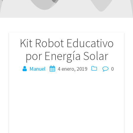
Kit Robot Educativo
Navegación
por Energía Solar
de
entradas
Manuel
4 enero, 2019
0