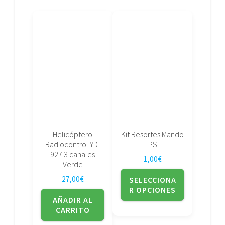
Este
producto
tiene
múltiples
variantes.
Las
opciones
se
pueden
elegir
Helicóptero
Kit Resortes Mando
en
Radiocontrol YD-
PS
la
927 3 canales
1,00
€
página
Verde
de
27,00
€
SELECCIONA
producto
R OPCIONES
AÑADIR AL
CARRITO