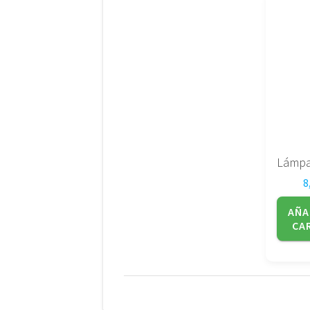
8
AÑA
CA