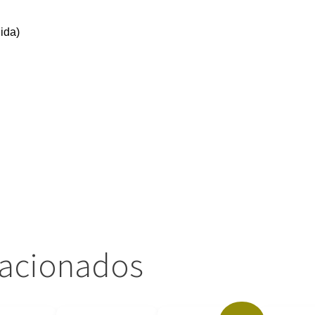
uida)
lacionados