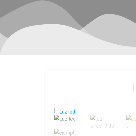
Navegación
de
entradas