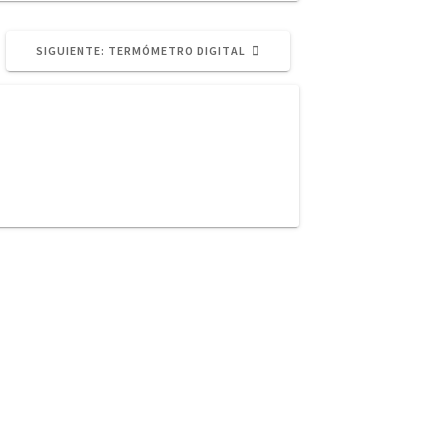
SIGUIENTE
SIGUIENTE:
TERMÓMETRO DIGITAL
POST: