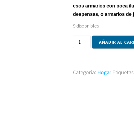
esos armarios con poca il
despensas, o armarios de ja
9 disponibles
Luz
AÑADIR AL CAR
LED
Bisagra
Armario
cantidad
Categoría:
Hogar
Etiquetas