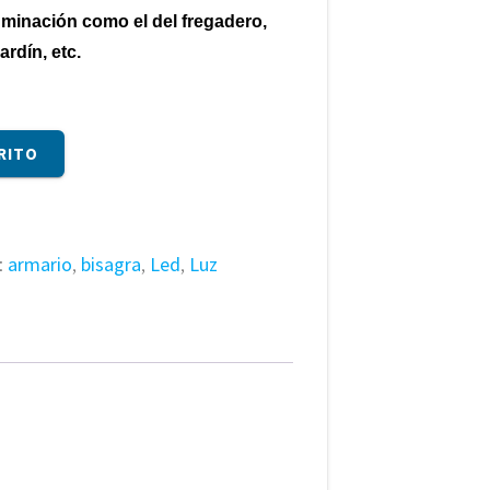
uminación como el del fregadero,
rdín, etc.
RITO
:
armario
,
bisagra
,
Led
,
Luz