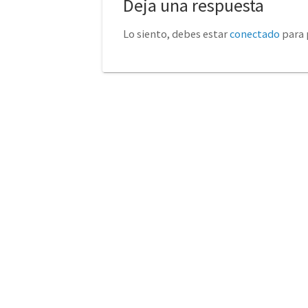
Deja una respuesta
Lo siento, debes estar
conectado
para 
No tienda física (Con cita
euro
previa)
Avda. de la Constitución 14
Torrelavega (Cantabria)