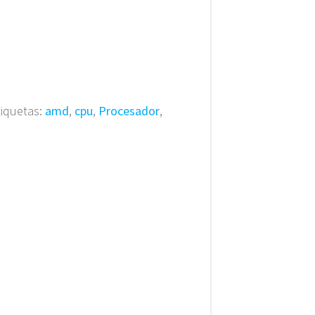
tiquetas:
amd
,
cpu
,
Procesador
,