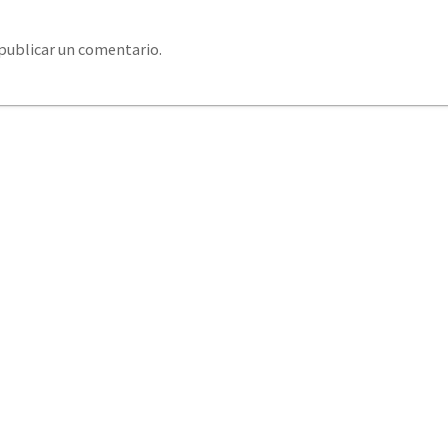
publicar un comentario.
system@eurosystemcantabria.es
+34 693 850 289 / +34
379 406