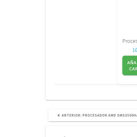
1
AÑA
CA
POST
ANTERIOR:
PROCESADOR AMD SMS3500H
ANTERIOR: