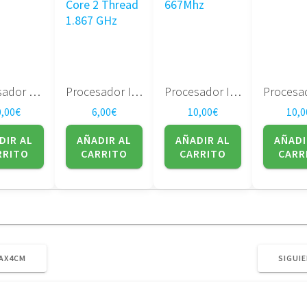
Procesador Amd TMDTL60HAX5DM
Procesador Intel Pentium SLBWB – Dual-Core P6000 2 Core 2 Thread 1.867 GHz
Procesador Intel Core 2 Duo T5750 2.0Ghz/ 2MB/ 667Mhz
0,00
€
6,00
€
10,00
€
10,0
DIR AL
AÑADIR AL
AÑADIR AL
AÑADI
RRITO
CARRITO
CARRITO
CARR
AX4CM
SIGUIE