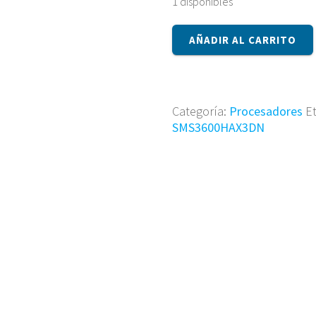
1 disponibles
Procesador
AÑADIR AL CARRITO
Amd
SMS3600HAX3DN
cantidad
Categoría:
Procesadores
E
SMS3600HAX3DN