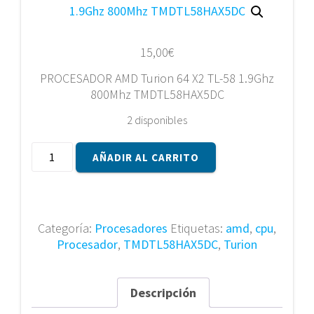
15,00
€
PROCESADOR AMD Turion 64 X2 TL-58 1.9Ghz
800Mhz TMDTL58HAX5DC
2 disponibles
PROCESADOR
AÑADIR AL CARRITO
AMD
Turion
64
X2
Categoría:
Procesadores
Etiquetas:
amd
,
cpu
,
TL-
Procesador
,
TMDTL58HAX5DC
,
Turion
58
1.9Ghz
800Mhz
Descripción
TMDTL58HAX5DC
cantidad