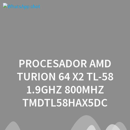
Saltar
al
contenido
PROCESADOR AMD
TURION 64 X2 TL-58
1.9GHZ 800MHZ
TMDTL58HAX5DC