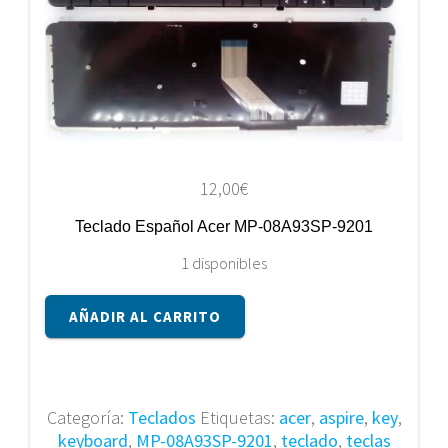
12,00
€
Teclado Español Acer MP-08A93SP-9201
1 disponibles
Teclado
AÑADIR AL CARRITO
Español
Acer
MP-
08A93SP-
Categoría:
Teclados
Etiquetas:
acer
,
aspire
,
key
,
9201
keyboard
,
MP-08A93SP-9201
,
teclado
,
teclas
cantidad