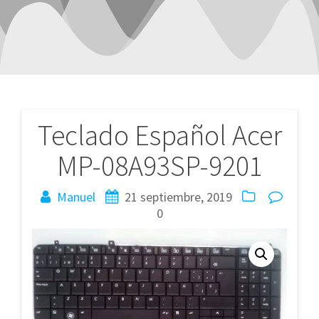
Teclado Español Acer
Navegación
MP-08A93SP-9201
de
entradas
Manuel
21 septiembre, 2019
0