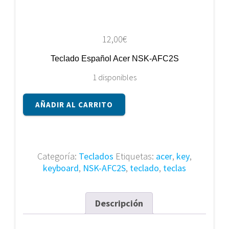
12,00
€
Teclado Español Acer NSK-AFC2S
1 disponibles
Teclado
AÑADIR AL CARRITO
Español
Acer
NSK-
AFC2S
Categoría:
Teclados
Etiquetas:
acer
,
key
,
cantidad
keyboard
,
NSK-AFC2S
,
teclado
,
teclas
Descripción