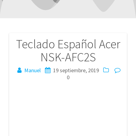
Teclado Español Acer
Navegación
NSK-AFC2S
de
entradas
Manuel
19 septiembre, 2019
0