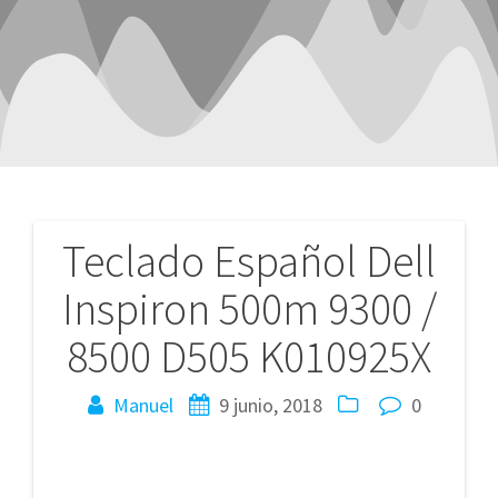
Teclado Español Dell
Navegación
Inspiron 500m 9300 /
de
8500 D505 K010925X
entradas
Manuel
9 junio, 2018
0