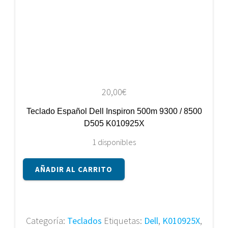
20,00
€
Teclado Español Dell Inspiron 500m 9300 / 8500
D505 K010925X
1 disponibles
Teclado
AÑADIR AL CARRITO
Español
Dell
Inspiron
500m
Categoría:
Teclados
Etiquetas:
Dell
,
K010925X
,
9300