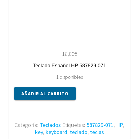
18,00
€
Teclado Español HP 587829-071
1 disponibles
Teclado
AÑADIR AL CARRITO
Español
HP
587829-
071
Categoría:
Teclados
Etiquetas:
587829-071
,
HP
,
cantidad
key
,
keyboard
,
teclado
,
teclas