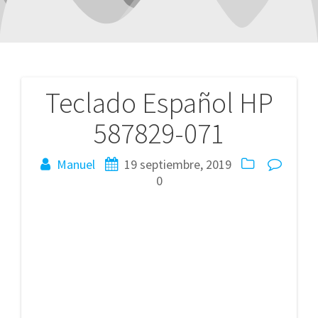
Teclado Español HP
Navegación
587829-071
de
entradas
Manuel
19 septiembre, 2019
0