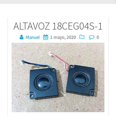
ALTAVOZ 18CEG04S-1
Navegación
de
Manuel
1 mayo, 2020
0
entradas