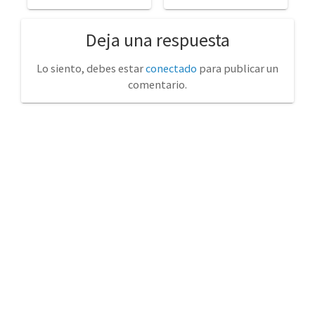
Deja una respuesta
Lo siento, debes estar
conectado
para publicar un
comentario.
No tienda física (Con cita previa)
Avda. de la Constitución 14 Torrelavega (Cantabria)