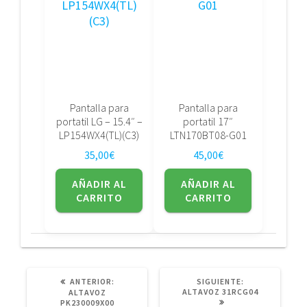
Pantalla para
Pantalla para
portatil LG – 15.4″ –
portatil 17″
LP154WX4(TL)(C3)
LTN170BT08-G01
35,00
€
45,00
€
AÑADIR AL
AÑADIR AL
CARRITO
CARRITO
POST
SIGUIENTE
ANTERIOR:
SIGUIENTE:
ANTERIOR:
POST:
ALTAVOZ 31RCG04
ALTAVOZ
PK230009X00