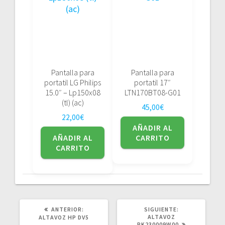
Pantalla para
Pantalla para
portatil LG Philips
portatil 17″
15.0″ – Lp150x08
LTN170BT08-G01
(tl) (ac)
45,00
€
22,00
€
AÑADIR AL
AÑADIR AL
CARRITO
CARRITO
POST
SIGUIENTE
ANTERIOR:
SIGUIENTE:
ANTERIOR:
POST:
ALTAVOZ
ALTAVOZ HP DV5
PK230009W00