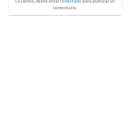
Lo siento, debes estar
conectado
para publicar un
comentario.
No tienda física (Con cita previa)
Avda. de la Constitución 14 Torrelavega (Cantabria)
eurosystem@eurosystemcantabria.es