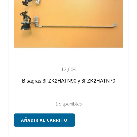
12,00
€
Bisagras 3FZK2HATN90 y 3FZK2HATN70
1 disponibles
Bisagras
AÑADIR AL CARRITO
3FZK2HATN90
y