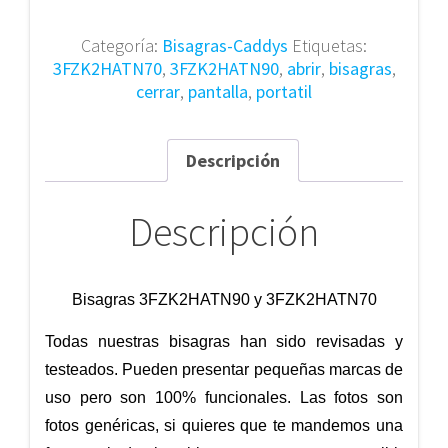
3FZK2HATN70
cantidad
Categoría:
Bisagras-Caddys
Etiquetas:
3FZK2HATN70
,
3FZK2HATN90
,
abrir
,
bisagras
,
cerrar
,
pantalla
,
portatil
Descripción
Descripción
Bisagras 3FZK2HATN90 y 3FZK2HATN70
Todas nuestras bisagras han sido revisadas y
testeados. Pueden presentar pequeñas marcas de
uso pero son 100% funcionales. Las fotos son
fotos genéricas, si quieres que te mandemos una