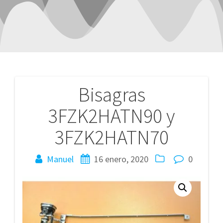
Bisagras
Navegación
3FZK2HATN90 y
de
3FZK2HATN70
entradas
Manuel
16 enero, 2020
0