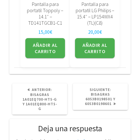
Pantalla para
Pantalla para
portatil Toppoly –
portatil LG Philips –
14.1″ –
15.4″ – LP154WX4
TD141TGCB1-C1
(TL)(C8)
15,00
€
20,00
€
AÑADIR AL
AÑADIR AL
CARRITO
CARRITO
POST
SIGUIENTE
ANTERIOR:
SIGUIENTE:
ANTERIOR:
POST:
BISAGRAS
BISAGRAS
6053B0198501 Y
1A01EQ700-HT5-G
6053B0198601
Y 1A01EQ800-HT5-
G
Deja una respuesta