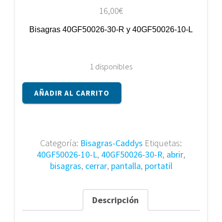
16,00
€
Bisagras 40GF50026-30-R y 40GF50026-10-L
1 disponibles
Bisagras
AÑADIR AL CARRITO
40GF50026-
30-
R
y
Categoría:
Bisagras-Caddys
Etiquetas:
40GF50026-
40GF50026-10-L
,
40GF50026-30-R
,
abrir
,
10-
bisagras
,
cerrar
,
pantalla
,
portatil
L
cantidad
Descripción