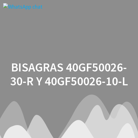
Saltar
al
contenido
BISAGRAS 40GF50026-
30-R Y 40GF50026-10-L