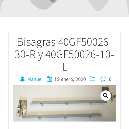
Bisagras 40GF50026-
Navegación
30-R y 40GF50026-10-
de
L
entradas
Manuel
19 enero, 2020
0