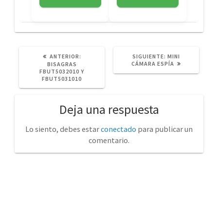
POST
SIGUIENTE
ANTERIOR:
SIGUIENTE:
MINI
ANTERIOR:
POST:
CÁMARA ESPÍA
BISAGRAS
FBUT5032010 Y
FBUT5031010
Deja una respuesta
Lo siento, debes estar
conectado
para publicar un
comentario.