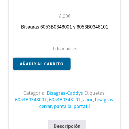
8,00
€
Bisagras 6053B0348001 y 6053B0348101
1 disponibles
Bisagras
AÑADIR AL CARRITO
6053B0348001
y
6053B0348101
cantidad
Categoría:
Bisagras-Caddys
Etiquetas:
6053B0348001
,
6053B0348101
,
abrir
,
bisagras
,
cerrar
,
pantalla
,
portatil
Descripción