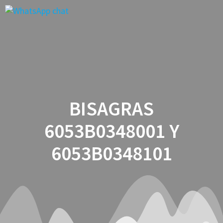
Saltar
al
contenido
BISAGRAS
6053B0348001 Y
6053B0348101