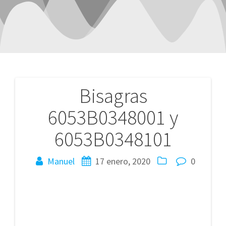
Bisagras
Navegación
6053B0348001 y
de
6053B0348101
entradas
Manuel
17 enero, 2020
0