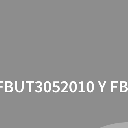
INICIO
CON
FBUT3052010 Y F