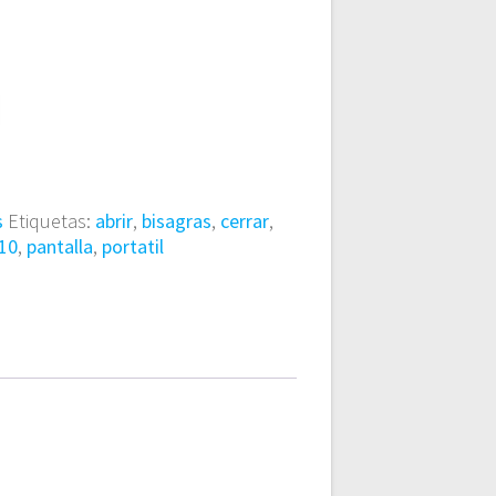
s
Etiquetas:
abrir
,
bisagras
,
cerrar
,
10
,
pantalla
,
portatil