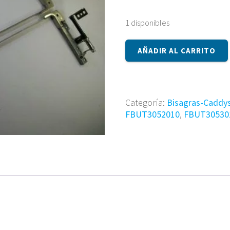
1 disponibles
Bisagras
AÑADIR AL CARRITO
FBUT3052010
y
FBUT3053010
cantidad
Categoría:
Bisagras-Caddy
FBUT3052010
,
FBUT30530