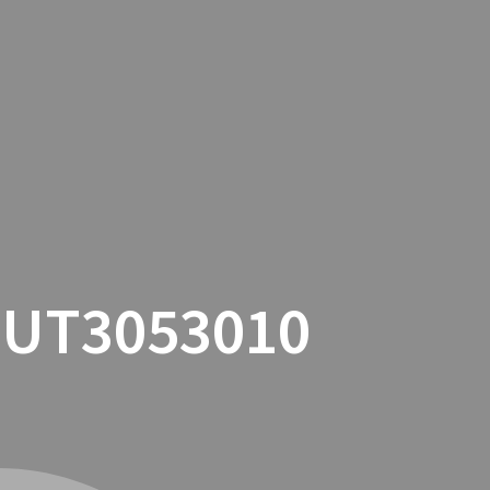
TACTO
COOKIES
TIENDA ONLINE
BUT3053010