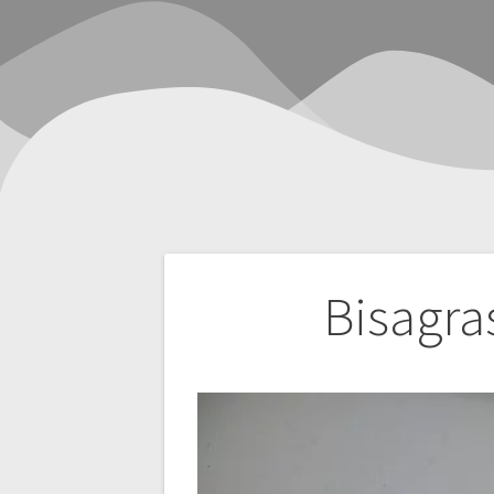
Navegación
Bisagr
de
entradas