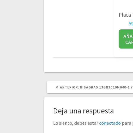
5
AÑA
CA
POST
ANTERIOR:
BISAGRAS 13GN3C10M040-1 
ANTERIOR:
Deja una respuesta
Lo siento, debes estar
conectado
para 