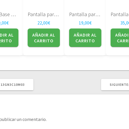
Placa Base Dell XPS M1530 PP28L 48.4W101.011
Pantalla para portatil LG Philips 15.0″ – Lp150x08 (tl) (ac)
Pantalla para portatil LTN141XA-L01 14.1″ – SAMSUNG
9,00
€
22,00
€
19,00
€
35,0
DIR AL
AÑADIR AL
AÑADIR AL
AÑADI
RRITO
CARRITO
CARRITO
CARR
Y 13GN3C10M03
SIGUIENTE
publicar un comentario.