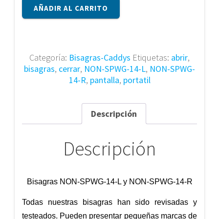
Bisagras
AÑADIR AL CARRITO
NON-
SPWG-
14-
L
Categoría:
Bisagras-Caddys
Etiquetas:
abrir
,
y
bisagras
,
cerrar
,
NON-SPWG-14-L
,
NON-SPWG-
NON-
14-R
,
pantalla
,
portatil
SPWG-
14-
R
Descripción
cantidad
Descripción
Bisagras NON-SPWG-14-L y NON-SPWG-14-R
Todas nuestras bisagras han sido revisadas y
testeados. Pueden presentar pequeñas marcas de