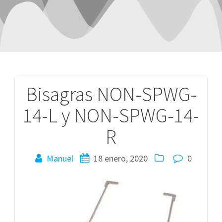
Bisagras NON-SPWG-
Navegación
14-L y NON-SPWG-14-
de
R
entradas
Manuel
18 enero, 2020
0