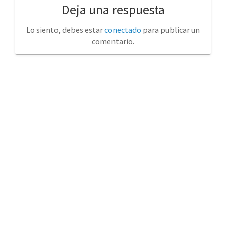
Deja una respuesta
Lo siento, debes estar
conectado
para publicar un
comentario.
No tienda física (Con cita previa)
Avda. de la Constitución 14 Torrelavega (Cantabria)