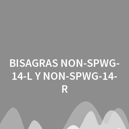
Saltar
al
contenido
BISAGRAS NON-SPWG-
14-L Y NON-SPWG-14-
R