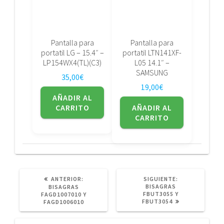
Pantalla para
Pantalla para
portatil LG – 15.4″ –
portatil LTN141XF-
LP154WX4(TL)(C3)
L05 14.1″ –
SAMSUNG
35,00
€
19,00
€
AÑADIR AL
CARRITO
AÑADIR AL
CARRITO
POST
SIGUIENTE
ANTERIOR:
SIGUIENTE:
ANTERIOR:
POST:
BISAGRAS
BISAGRAS
FBUT3055 Y
FAGD1007010 Y
FBUT3054
FAGD1006010