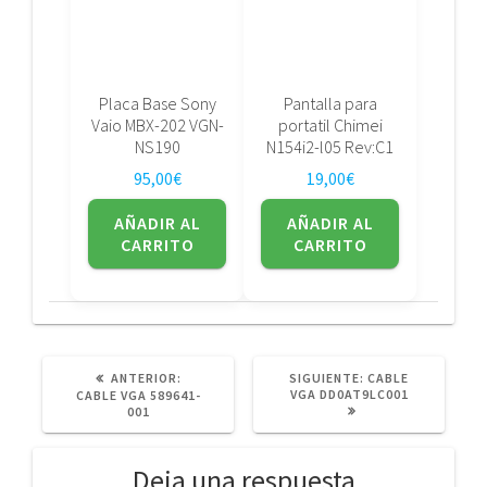
Placa Base Sony
Pantalla para
Vaio MBX-202 VGN-
portatil Chimei
NS190
N154i2-l05 Rev:C1
95,00
€
19,00
€
AÑADIR AL
AÑADIR AL
CARRITO
CARRITO
POST
SIGUIENTE
ANTERIOR:
SIGUIENTE:
CABLE
ANTERIOR:
POST:
VGA DD0AT9LC001
CABLE VGA 589641-
001
Deja una respuesta