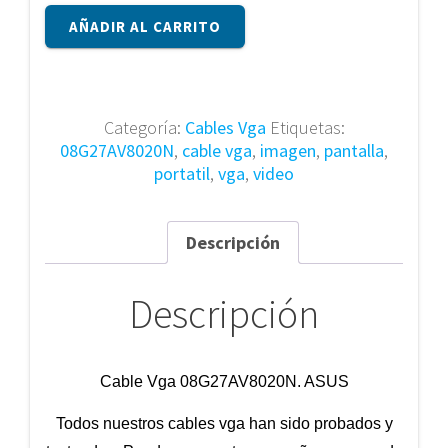
Cable
AÑADIR AL CARRITO
Vga
08G27AV8020N
cantidad
Categoría:
Cables Vga
Etiquetas:
08G27AV8020N
,
cable vga
,
imagen
,
pantalla
,
portatil
,
vga
,
video
Descripción
Descripción
Cable Vga 08G27AV8020N. ASUS
Todos nuestros cables vga han sido probados y