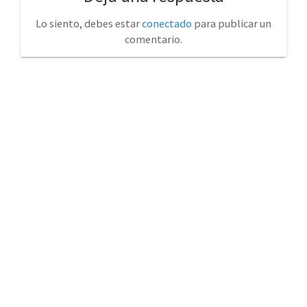
Lo siento, debes estar
conectado
para publicar un
comentario.
No tienda física (Con cita previa)
Avda. de la Constitución 14 Torrelavega (Cantabria)