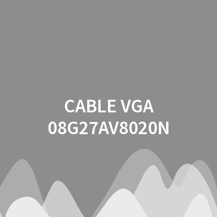
Saltar
al
contenido
CABLE VGA
08G27AV8020N