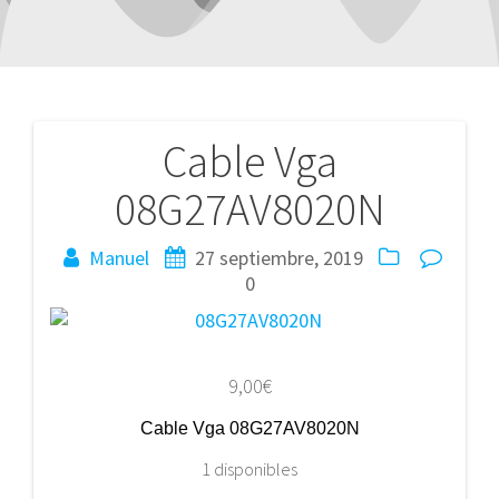
Cable Vga
Navegación
08G27AV8020N
de
entradas
Manuel
27 septiembre, 2019
0
9,00
€
Cable Vga 08G27AV8020N
1 disponibles