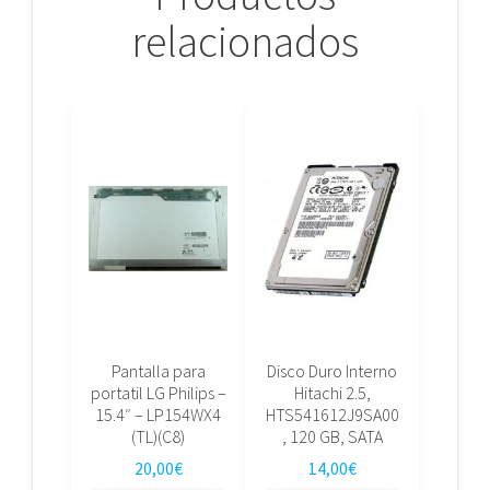
relacionados
Pantalla para
Disco Duro Interno
portatil LG Philips –
Hitachi 2.5,
15.4″ – LP154WX4
HTS541612J9SA00
(TL)(C8)
, 120 GB, SATA
20,00
€
14,00
€