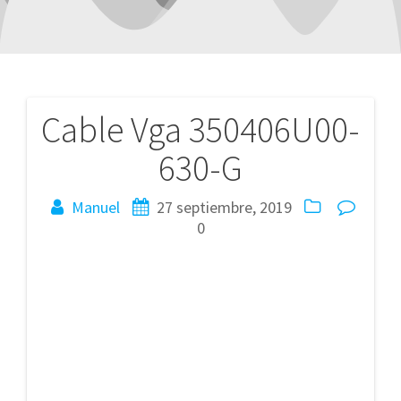
Cable Vga 350406U00-
Navegación
630-G
de
entradas
Manuel
27 septiembre, 2019
0