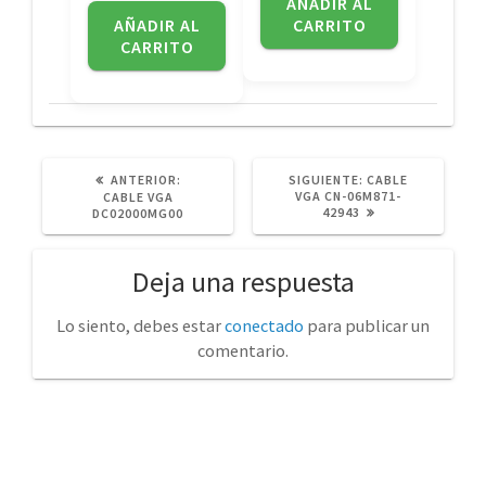
AÑADIR AL
AÑADIR AL
CARRITO
CARRITO
POST
SIGUIENTE
ANTERIOR:
SIGUIENTE:
CABLE
ANTERIOR:
POST:
VGA CN-06M871-
CABLE VGA
42943
DC02000MG00
Deja una respuesta
Lo siento, debes estar
conectado
para publicar un
comentario.