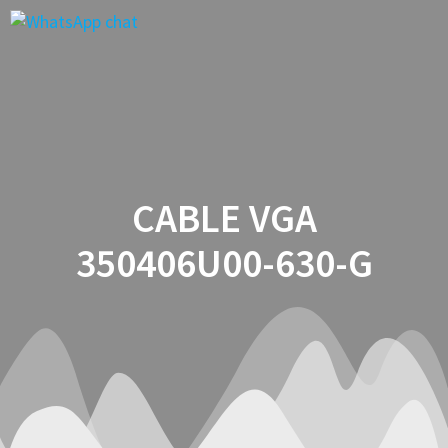
Saltar
al
contenido
CABLE VGA
350406U00-630-G