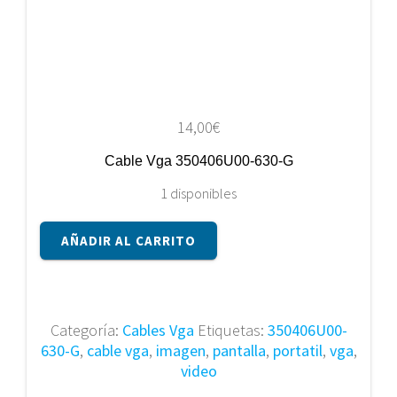
14,00
€
Cable Vga 350406U00-630-G
1 disponibles
Cable
AÑADIR AL CARRITO
Vga
350406U00-
630-
G
Categoría:
Cables Vga
Etiquetas:
350406U00-
cantidad
630-G
,
cable vga
,
imagen
,
pantalla
,
portatil
,
vga
,
video