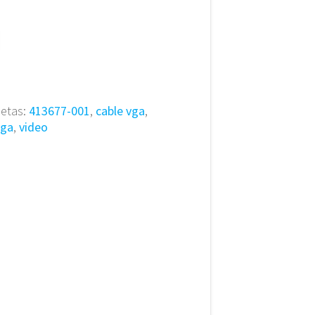
uetas:
413677-001
,
cable vga
,
vga
,
video