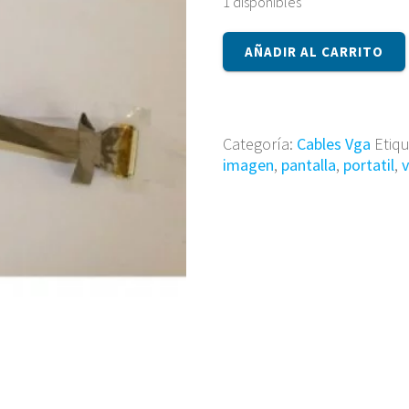
1 disponibles
Cable
AÑADIR AL CARRITO
Vga
413677-
001
cantidad
Categoría:
Cables Vga
Etiq
imagen
,
pantalla
,
portatil
,