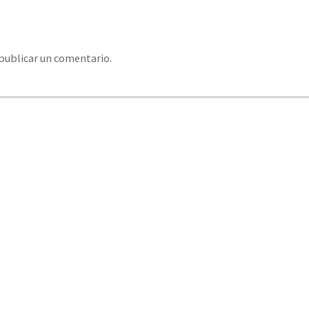
publicar un comentario.
system@eurosystemcantabria.es
+34 693 850 289 / +34
379 406