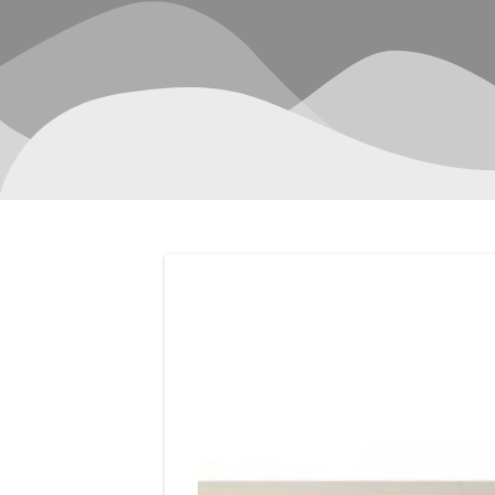
Navegación
de
entradas