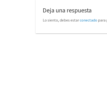
Deja una respuesta
Lo siento, debes estar
conectado
para 
No tienda física (Con cita
euro
previa)
Avda. de la Constitución 14