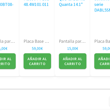
Pantalla para portatil 17″ LTN170BT08-G01
Placa Base Dell XPS M1530 PP28L 48.4W101.011
Pantalla para portatil QD141X1LH01 Quanta 14.1″
5,00
€
59,00
€
15,00
€
59,0
DIR AL
AÑADIR AL
AÑADIR AL
AÑADI
RRITO
CARRITO
CARRITO
CARR