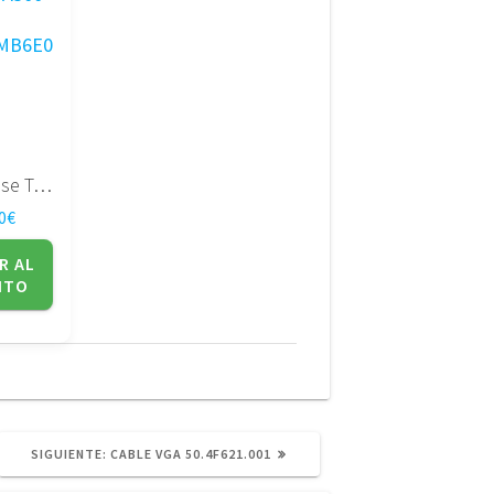
Placa Base Toshiba Satellite A300 serie DABL5SMB6E0
0
€
R AL
ITO
SIGUIENTE
SIGUIENTE:
CABLE VGA 50.4F621.001
POST: