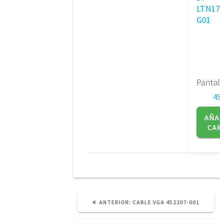
4
AÑA
CA
POST
ANTERIOR:
CABLE VGA 452207-001
ANTERIOR: