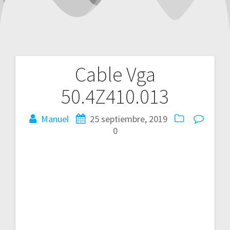
Cable Vga
Navegación
50.4Z410.013
de
entradas
Manuel
25 septiembre, 2019
0