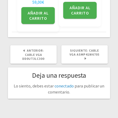
59,00
€
AÑADIR AL
AÑADIR AL
CARRITO
CARRITO
POST
SIGUIENTE
ANTERIOR:
SIGUIENTE:
CABLE
ANTERIOR:
POST:
VGA ASMP41W6705
CABLE VGA
DD0UT3LC300
Deja una respuesta
Lo siento, debes estar
conectado
para publicar un
comentario.