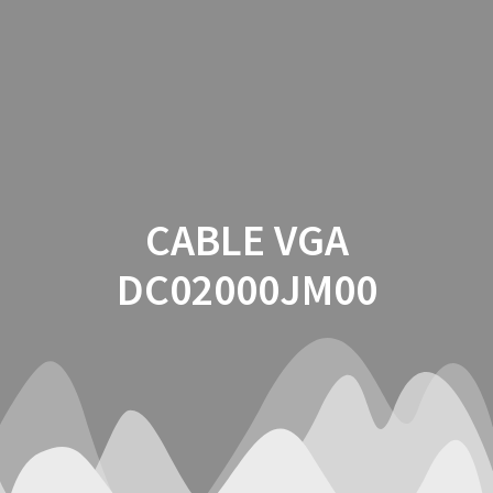
Saltar
al
contenido
CABLE VGA
DC02000JM00