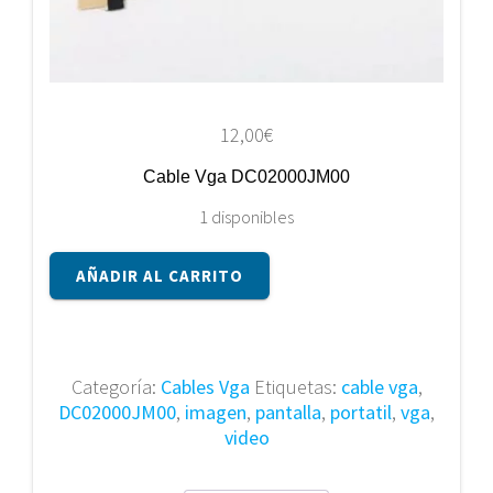
12,00
€
Cable Vga DC02000JM00
1 disponibles
Cable
AÑADIR AL CARRITO
Vga
DC02000JM00
cantidad
Categoría:
Cables Vga
Etiquetas:
cable vga
,
DC02000JM00
,
imagen
,
pantalla
,
portatil
,
vga
,
video