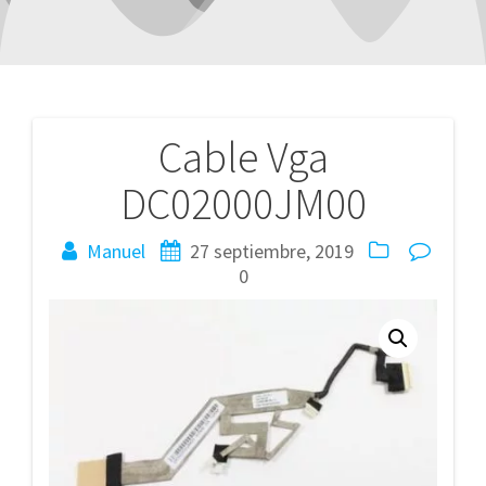
Cable Vga
Navegación
DC02000JM00
de
entradas
Manuel
27 septiembre, 2019
0