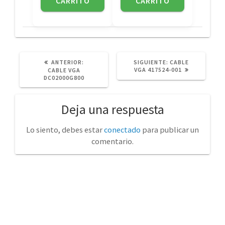
CARRITO
CARRITO
POST
SIGUIENTE
ANTERIOR:
SIGUIENTE:
CABLE
ANTERIOR:
POST:
VGA 417524-001
CABLE VGA
DC02000G800
Deja una respuesta
Lo siento, debes estar
conectado
para publicar un
comentario.