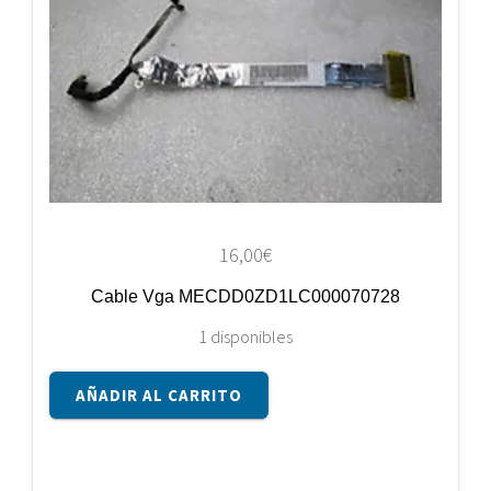
16,00
€
Cable Vga MECDD0ZD1LC000070728
1 disponibles
Cable
AÑADIR AL CARRITO
Vga
MECDD0ZD1LC000070728
cantidad