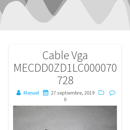
Cable Vga
Navegación
MECDD0ZD1LC000070
de
728
entradas
Manuel
27 septiembre, 2019
0