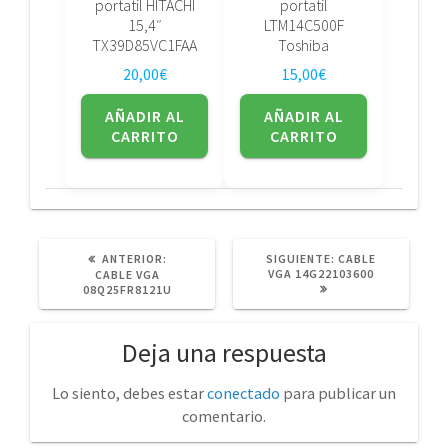
portatil HITACHI
portatil
15,4″
LTM14C500F
TX39D85VC1FAA
Toshiba
20,00
€
15,00
€
AÑADIR AL
AÑADIR AL
CARRITO
CARRITO
POST
SIGUIENTE
ANTERIOR:
SIGUIENTE:
CABLE
ANTERIOR:
POST:
VGA 14G22103600
CABLE VGA
08Q25FR8121U
Deja una respuesta
Lo siento, debes estar
conectado
para publicar un
comentario.