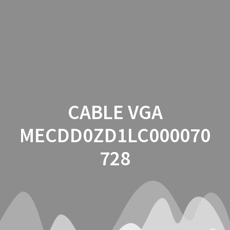
Saltar
al
contenido
CABLE VGA
MECDD0ZD1LC000070
728