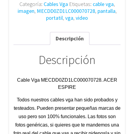
Categoría:
Cables Vga
Etiquetas:
cable vga
,
imagen
,
MECDD0ZD1LC000070728
,
pantalla
,
portatil
,
vga
,
video
Descripción
Descripción
Cable Vga MECDD0ZD1LC000070728. ACER
ESPIRE
Todos nuestros cables vga han sido probados y
testeados. Pueden presentar pequeñas marcas de
uso pero son 100% funcionales. Las fotos son
fotos genéricas, si quieres que te mandemos una
foto real del cable que vas a recibir pidenosla y sin