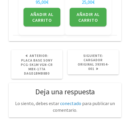
95,00
€
25,00
€
AÑADIR AL
AÑADIR AL
CARRITO
CARRITO
POST
SIGUIENTE
ANTERIOR:
SIGUIENTE:
ANTERIOR:
POST:
CARGADOR
PLACA BASE SONY
ORIGINAL 393954-
PCG-5K1M VGN-CR
001
MBX-177A
DAGD1BMB8B0
Deja una respuesta
Lo siento, debes estar
conectado
para publicar un
comentario.