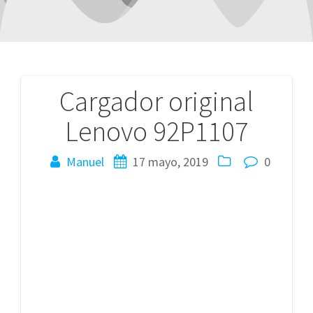
Cargador original
Navegación
Lenovo 92P1107
de
entradas
Manuel
17 mayo, 2019
0