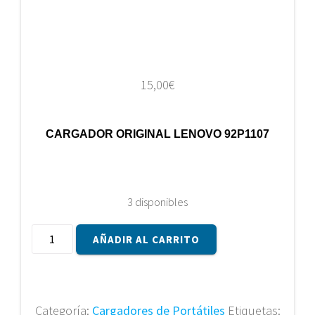
15,00
€
CARGADOR ORIGINAL LENOVO 92P1107
3 disponibles
Cargador
AÑADIR AL CARRITO
original
Lenovo
92P1107
cantidad
Categoría:
Cargadores de Portátiles
Etiquetas: