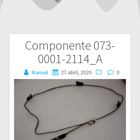
Componente 073-
Navegación
0001-2114_A
de
entradas
Manuel
27 abril, 2020
0