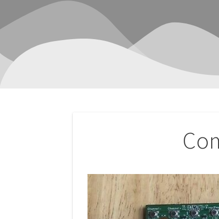
Navegación
Com
de
entradas