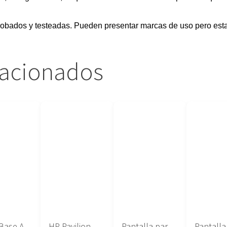
obados y testeadas. Pueden presentar marcas de uso pero esta
lacionados
Placa Base ASUS U56E
HP Pavilion DV7-1000 507169-001
Pantalla para portatil QD141X1LH01 Quanta 14.1″