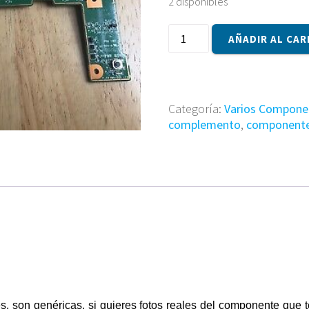
2 disponibles
Componente
AÑADIR AL CAR
1P-
1072103-
8010
cantidad
Categoría:
Varios Compone
complemento
,
component
s, son genéricas, si quieres fotos reales del componente que 