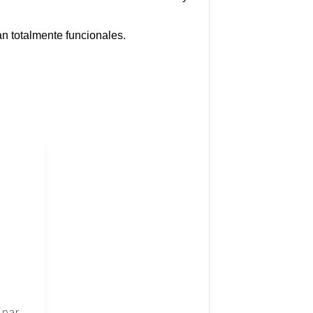
n totalmente funcionales.
Pantalla para portatil Sharp 17″ DUAL LAMP LQ170M1LA4G