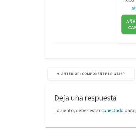
6
AÑA
CA
POST
ANTERIOR:
COMPONENTE LS-3736P
ANTERIOR:
Deja una respuesta
Lo siento, debes estar
conectado
para 