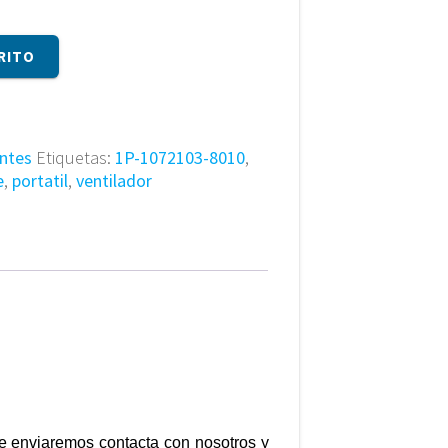
RITO
ntes
Etiquetas:
1P-1072103-8010
,
e
,
portatil
,
ventilador
te enviaremos contacta con nosotros y