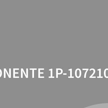
INICIO
CON
NENTE 1P-107210