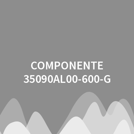
Saltar
al
contenido
COMPONENTE
35090AL00-600-G