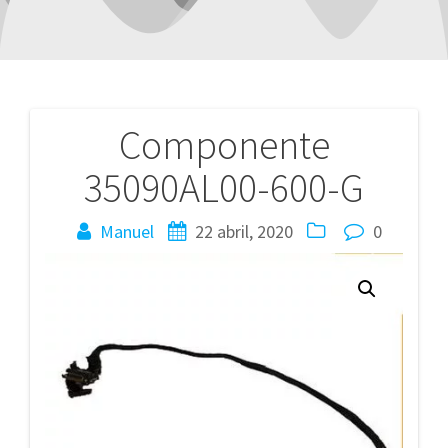
Componente
Navegación
35090AL00-600-G
de
entradas
Manuel
22 abril, 2020
0