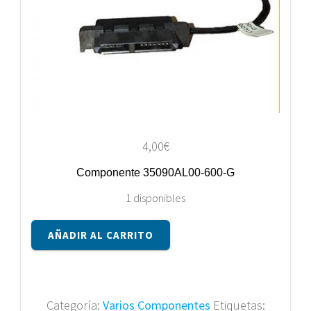
4,00
€
Componente 35090AL00-600-G
1 disponibles
Componente
AÑADIR AL CARRITO
35090AL00-
600-
G
cantidad
Categoría:
Varios Componentes
Etiquetas: