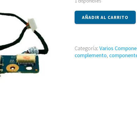
1 disponibles
Componente
AÑADIR AL CARRITO
4359JV32L11
cantidad
Categoría:
Varios Compone
complemento
,
component