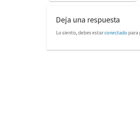
Deja una respuesta
Lo siento, debes estar
conectado
para 
No tienda física (Con cita
euro
previa)