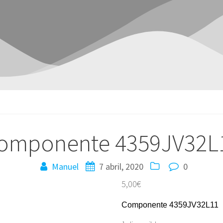
omponente 4359JV32L
Manuel
7 abril, 2020
0
5,00
€
Componente 4359JV32L11