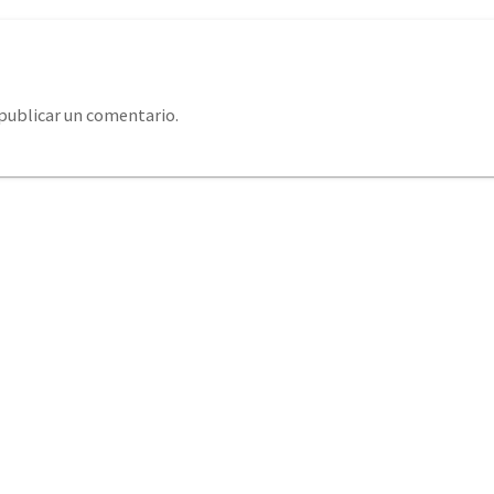
publicar un comentario.
system@eurosystemcantabria.es
+34 693 850 289 / +34
379 406