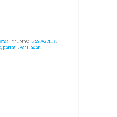
ntes
Etiquetas:
4359JV32L11
,
e
,
portatil
,
ventilador