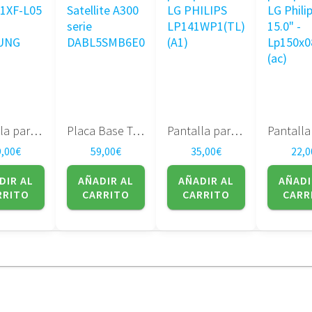
Pantalla para portatil LTN141XF-L05 14.1″ – SAMSUNG
Placa Base Toshiba Satellite A300 serie DABL5SMB6E0
Pantalla para portatil LG PHILIPS LP141WP1(TL)(A1)
9,00
€
59,00
€
35,00
€
22,0
DIR AL
AÑADIR AL
AÑADIR AL
AÑADI
RRITO
CARRITO
CARRITO
CARR