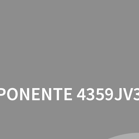
INICIO
CON
ONENTE 4359JV