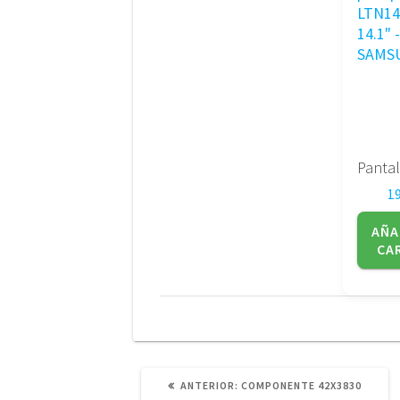
1
AÑA
CA
POST
ANTERIOR:
COMPONENTE 42X3830
ANTERIOR: