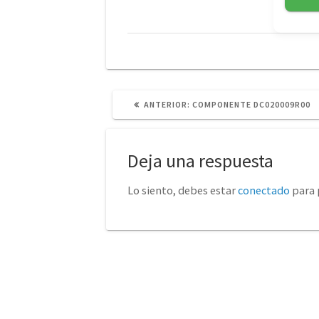
POST
ANTERIOR:
COMPONENTE DC020009R00
ANTERIOR:
Deja una respuesta
Lo siento, debes estar
conectado
para 