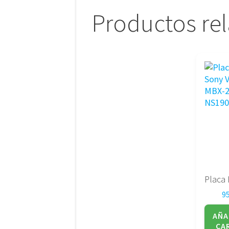
Productos re
9
AÑA
CA