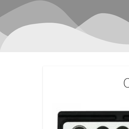
Navegación
de
entradas