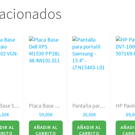
lacionados
Placa Base Sony Vaio MBX-202 VGN-NS190
Placa Base Dell XPS M1530 PP28L 48.4W101.011
Pantalla para portatil Samsung – 15.4″ – LTN154X3-L01
5,00
€
59,00
€
20,00
€
69,0
DIR AL
AÑADIR AL
AÑADIR AL
AÑADI
RRITO
CARRITO
CARRITO
CARR