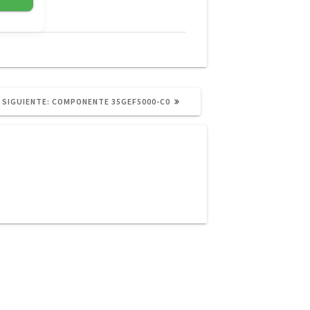
SIGUIENTE
SIGUIENTE:
COMPONENTE 35GEF5000-C0
POST: