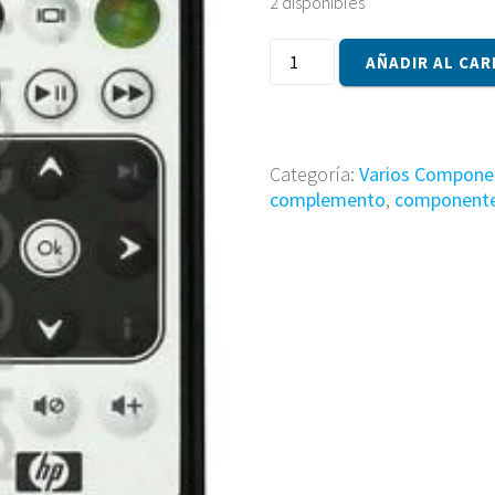
2 disponibles
Componente
AÑADIR AL CAR
464793-
002
cantidad
Categoría:
Varios Compone
complemento
,
component