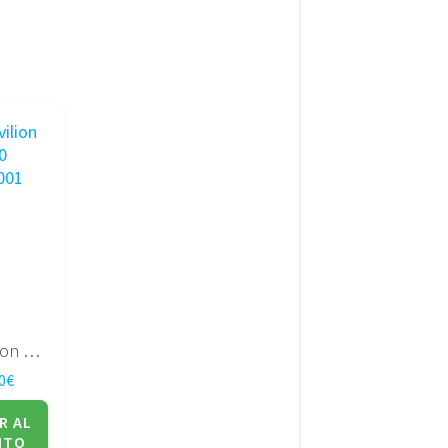
HP Pavilion DV7-1000 507169-001
0
€
R AL
ITO