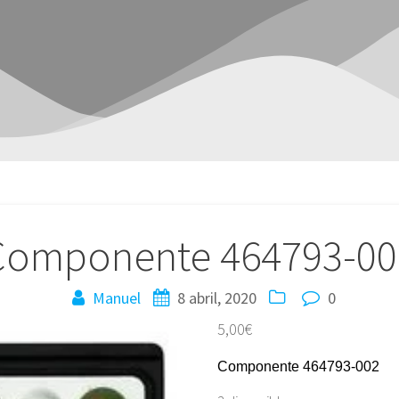
Componente 464793-00
Manuel
8 abril, 2020
0
5,00
€
Componente 464793-002