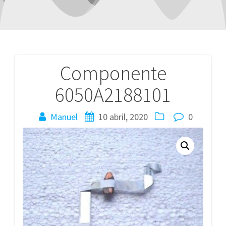
Componente
Navegación
6050A2188101
de
entradas
Manuel
10 abril, 2020
0