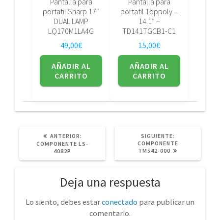
Pantalla para
Pantalla para
portatil Sharp 17″
portatil Toppoly –
DUAL LAMP
14.1″ –
LQ170M1LA4G
TD141TGCB1-C1
49,00
€
15,00
€
AÑADIR AL
AÑADIR AL
CARRITO
CARRITO
POST
SIGUIENTE
ANTERIOR:
SIGUIENTE:
ANTERIOR:
POST:
COMPONENTE
COMPONENTE LS-
TM542-000
4082P
Deja una respuesta
Lo siento, debes estar
conectado
para publicar un
comentario.