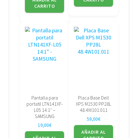
CARRITO
Pantalla para
Placa Base Dell
portatil LTN141XF-
XPS M1530 PP28L
L05 14.1″ –
48.4W101.011
SAMSUNG
59,00
€
19,00
€
AÑADIR AL
AÑADIR AL
CARRITO