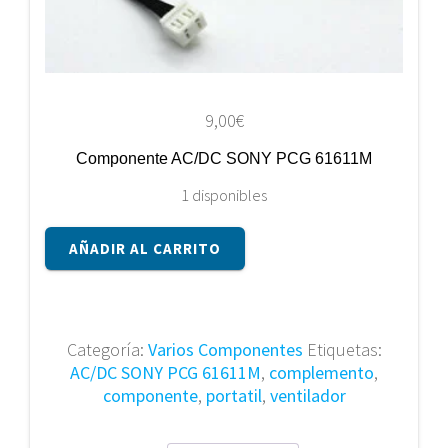
9,00
€
Componente AC/DC SONY PCG 61611M
1 disponibles
Componente
AÑADIR AL CARRITO
AC/DC
SONY
PCG
61611M
Categoría:
Varios Componentes
Etiquetas:
cantidad
AC/DC SONY PCG 61611M
,
complemento
,
componente
,
portatil
,
ventilador