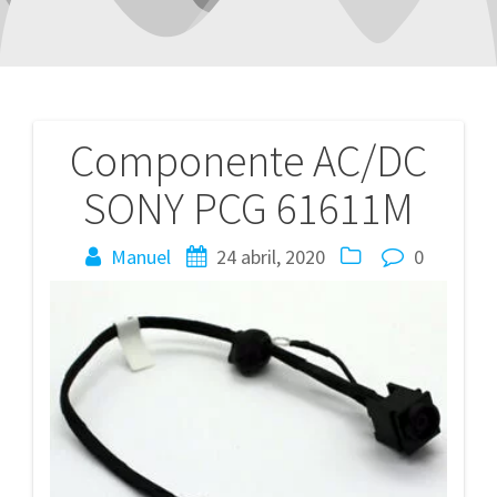
Componente AC/DC
Navegación
SONY PCG 61611M
de
entradas
Manuel
24 abril, 2020
0