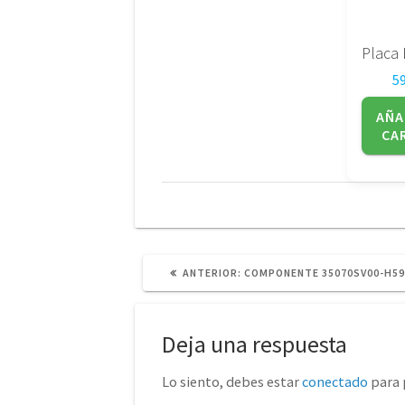
5
AÑA
CA
POST
ANTERIOR:
COMPONENTE 35070SV00-H59
ANTERIOR:
Deja una respuesta
Lo siento, debes estar
conectado
para 