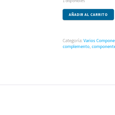
1 disponibles
Componente
AÑADIR AL CARRITO
BA92-
05681A
cantidad
Categoría:
Varios Compone
complemento
,
component