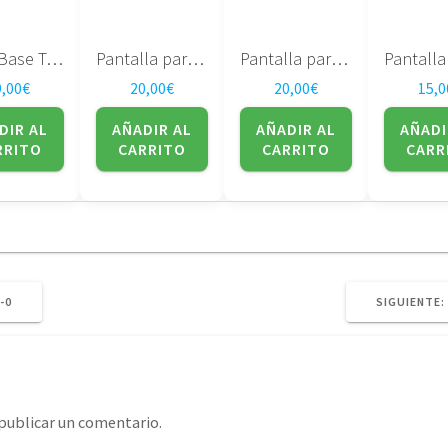
Placa Base Toshiba Satellite A300 serie DABL5SMB6E0
Pantalla para portatil LG Philips – 15.4″ – LP154WX4 (TL)(C8)
Pantalla para portatil Samsung – 15.4″ – LTN154X3-L01
9,00
€
20,00
€
20,00
€
15,0
DIR AL
AÑADIR AL
AÑADIR AL
AÑADI
RRITO
CARRITO
CARRITO
CARR
-0
SIGUIENTE:
publicar un comentario.