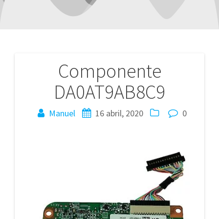
Componente
Navegación
DA0AT9AB8C9
de
entradas
Manuel
16 abril, 2020
0