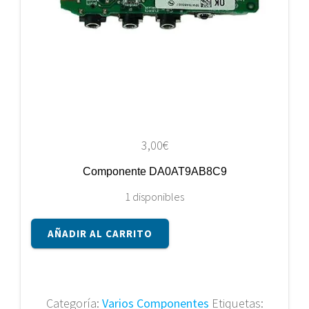
3,00
€
Componente DA0AT9AB8C9
1 disponibles
Componente
AÑADIR AL CARRITO
DA0AT9AB8C9
cantidad
Categoría:
Varios Componentes
Etiquetas: