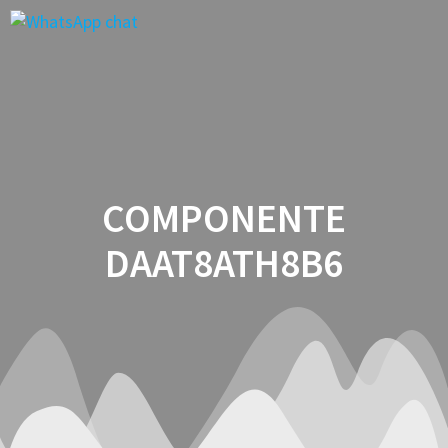
Saltar
al
contenido
COMPONENTE
DAAT8ATH8B6