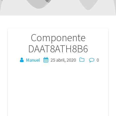
Componente
Navegación
DAAT8ATH8B6
de
entradas
Manuel
25 abril, 2020
0