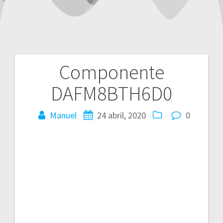
Componente
Navegación
DAFM8BTH6D0
de
entradas
Manuel
24 abril, 2020
0