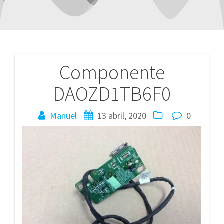
Componente
Navegación
DAOZD1TB6F0
de
entradas
Manuel
13 abril, 2020
0