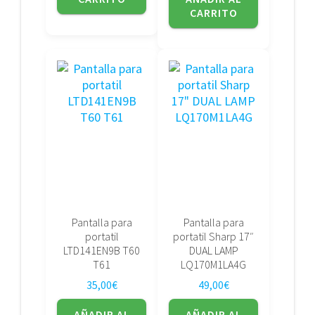
CARRITO
Pantalla para
Pantalla para
portatil
portatil Sharp 17″
LTD141EN9B T60
DUAL LAMP
T61
LQ170M1LA4G
35,00
€
49,00
€
AÑADIR AL
AÑADIR AL