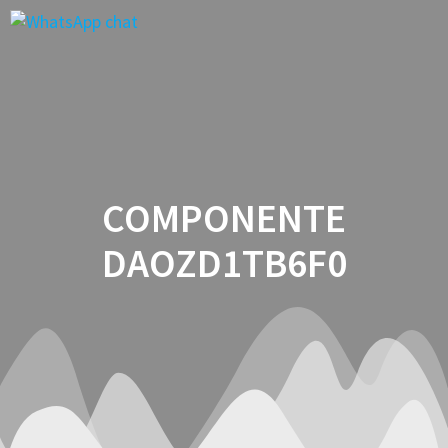
Saltar
al
contenido
COMPONENTE
DAOZD1TB6F0