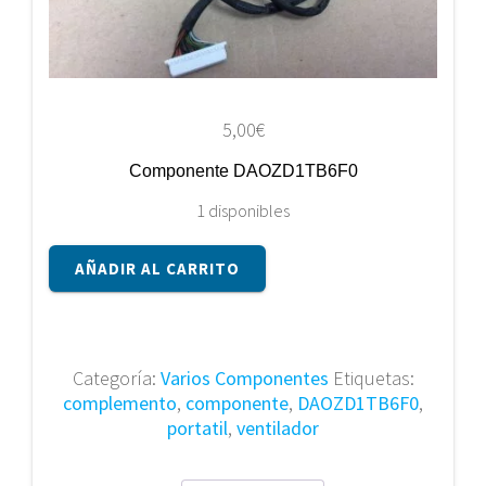
5,00
€
Componente DAOZD1TB6F0
1 disponibles
Componente
AÑADIR AL CARRITO
DAOZD1TB6F0
cantidad
Categoría:
Varios Componentes
Etiquetas:
complemento
,
componente
,
DAOZD1TB6F0
,
portatil
,
ventilador