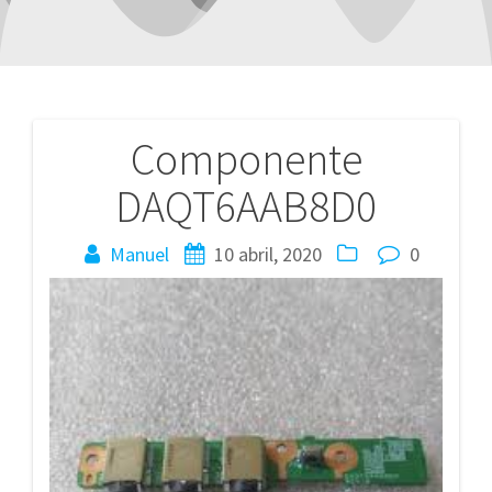
Componente
Navegación
DAQT6AAB8D0
de
entradas
Manuel
10 abril, 2020
0